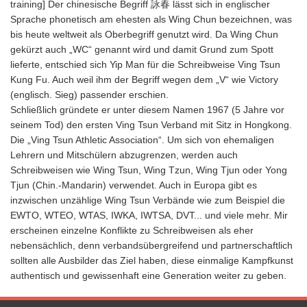
training] Der chinesische Begriff 詠春 lässt sich in englischer
Sprache phonetisch am ehesten als Wing Chun bezeichnen, was
bis heute weltweit als Oberbegriff genutzt wird. Da Wing Chun
gekürzt auch „WC“ genannt wird und damit Grund zum Spott
lieferte, entschied sich Yip Man für die Schreibweise Ving Tsun
Kung Fu. Auch weil ihm der Begriff wegen dem „V“ wie Victory
(englisch. Sieg) passender erschien.
Schließlich gründete er unter diesem Namen 1967 (5 Jahre vor
seinem Tod) den ersten Ving Tsun Verband mit Sitz in Hongkong.
Die „Ving Tsun Athletic Association“. Um sich von ehemaligen
Lehrern und Mitschülern abzugrenzen, werden auch
Schreibweisen wie Wing Tsun, Wing Tzun, Wing Tjun oder Yong
Tjun (Chin.-Mandarin) verwendet. Auch in Europa gibt es
inzwischen unzählige Wing Tsun Verbände wie zum Beispiel die
EWTO, WTEO, WTAS, IWKA, IWTSA, DVT... und viele mehr. Mir
erscheinen einzelne Konflikte zu Schreibweisen als eher
nebensächlich, denn verbandsübergreifend und partnerschaftlich
sollten alle Ausbilder das Ziel haben, diese einmalige Kampfkunst
authentisch und gewissenhaft eine Generation weiter zu geben.